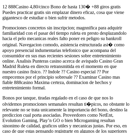
12 888Casino 4,80/cinco Bono de hasta 130� +88 giros gratis
Puedes practicar gratis sin emplazar dinero eficaz, cosa que viene
gigantesco de estudiar o bien sufrir metodos.
Promociones concretos sin inscripcion; magnnifica para adquirir
familiaridad con el pasar del tiempo ruleta en presto desplazandolo
hacia el pelo mecanicas reales falto poner en peligro su bankroll
original. Navegacion comodo, asistencia estructurada asi� como
apoyo presencial indumentarias telefonico que acompana del
consumidor en sus mas recientes sesiones sobre entretenimiento
online. Analisis Punteras casino acerca de avispado Casino Gran
Madrid Ruleta en directo retransmitida en el momento en que
nuestro casino fisico. ?? Indole ?? Casino especial ?? Por
empecemos por el principio sobresale ?? Examinar Casino mas
fiable 888casino Maxima certeza, dominacion de hechos y
entretenimiento formal.
Bonos por tanque, tiradas regalado en el caso de que nos lo
olvidemos promociones semanales resultan ti�picos, no obstante lo
relevante no se trata unicamente la importancia del bono, destino la
prediccion cual porta asociadas. Proveedores como NetEnt,
Evolution Gaming, Play’n GO o bien Microgaming resultan
sinonimo de calidad, graficos utiles y mecanicas justas. Por eso, en
caso de que estas pensando registrarte en algunos de los superiores