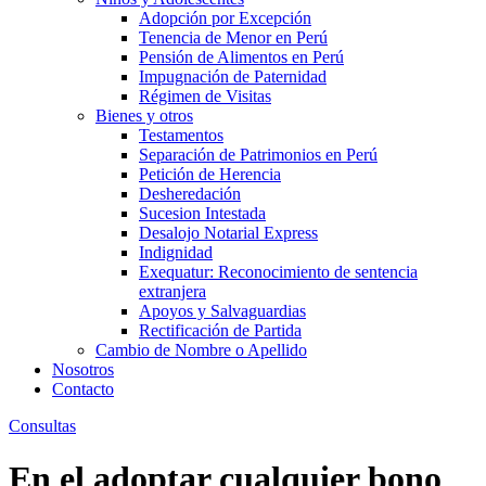
Adopción por Excepción
Tenencia de Menor en Perú
Pensión de Alimentos en Perú
Impugnación de Paternidad
Régimen de Visitas
Bienes y otros
Testamentos
Separación de Patrimonios en Perú
Petición de Herencia
Desheredación
Sucesion Intestada
Desalojo Notarial Express
Indignidad
Exequatur: Reconocimiento de sentencia
extranjera
Apoyos y Salvaguardias
Rectificación de Partida
Cambio de Nombre o Apellido
Nosotros
Contacto
Consultas
En el adoptar cualquier bono