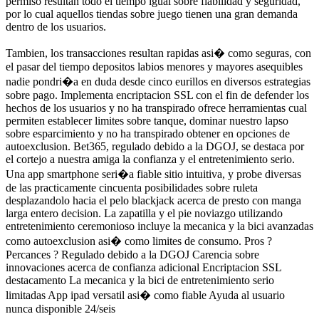
permiso resultan todo el tiempo igual sobre fiabilidad y seguridad,
por lo cual aquellos tiendas sobre juego tienen una gran demanda
dentro de los usuarios.
Tambien, los transacciones resultan rapidas asi� como seguras, con
el pasar del tiempo depositos labios menores y mayores asequibles
nadie pondri�a en duda desde cinco eurillos en diversos estrategias
sobre pago. Implementa encriptacion SSL con el fin de defender los
hechos de los usuarios y no ha transpirado ofrece herramientas cual
permiten establecer limites sobre tanque, dominar nuestro lapso
sobre esparcimiento y no ha transpirado obtener en opciones de
autoexclusion. Bet365, regulado debido a la DGOJ, se destaca por
el cortejo a nuestra amiga la confianza y el entretenimiento serio.
Una app smartphone seri�a fiable sitio intuitiva, y probe diversas
de las practicamente cincuenta posibilidades sobre ruleta
desplazandolo hacia el pelo blackjack acerca de presto con manga
larga entero decision. La zapatilla y el pie noviazgo utilizando
entretenimiento ceremonioso incluye la mecanica y la bici avanzadas
como autoexclusion asi� como limites de consumo. Pros ?
Percances ? Regulado debido a la DGOJ Carencia sobre
innovaciones acerca de confianza adicional Encriptacion SSL
destacamento La mecanica y la bici de entretenimiento serio
limitadas App ipad versatil asi� como fiable Ayuda al usuario
nunca disponible 24/seis