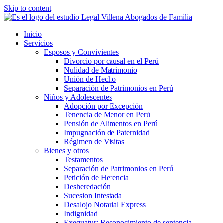
Skip to content
Inicio
Servicios
Esposos y Convivientes
Divorcio por causal en el Perú
Nulidad de Matrimonio
Unión de Hecho
Separación de Patrimonios en Perú
Niños y Adolescentes
Adopción por Excepción
Tenencia de Menor en Perú
Pensión de Alimentos en Perú
Impugnación de Paternidad
Régimen de Visitas
Bienes y otros
Testamentos
Separación de Patrimonios en Perú
Petición de Herencia
Desheredación
Sucesion Intestada
Desalojo Notarial Express
Indignidad
Exequatur: Reconocimiento de sentencia