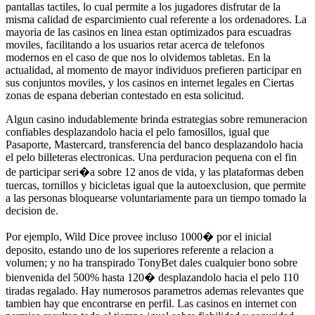
pantallas tactiles, lo cual permite a los jugadores disfrutar de la
misma calidad de esparcimiento cual referente a los ordenadores. La
mayoria de las casinos en linea estan optimizados para escuadras
moviles, facilitando a los usuarios retar acerca de telefonos
modernos en el caso de que nos lo olvidemos tabletas. En la
actualidad, al momento de mayor individuos prefieren participar en
sus conjuntos moviles, y los casinos en internet legales en Ciertas
zonas de espana deberian contestado en esta solicitud.
Algun casino indudablemente brinda estrategias sobre remuneracion
confiables desplazandolo hacia el pelo famosillos, igual que
Pasaporte, Mastercard, transferencia del banco desplazandolo hacia
el pelo billeteras electronicas. Una perduracion pequena con el fin
de participar seri�a sobre 12 anos de vida, y las plataformas deben
tuercas, tornillos y bicicletas igual que la autoexclusion, que permite
a las personas bloquearse voluntariamente para un tiempo tomado la
decision de.
Por ejemplo, Wild Dice provee incluso 1000� por el inicial
deposito, estando uno de los superiores referente a relacion a
volumen; y no ha transpirado TonyBet dales cualquier bono sobre
bienvenida del 500% hasta 120� desplazandolo hacia el pelo 110
tiradas regalado. Hay numerosos parametros ademas relevantes que
tambien hay que encontrarse en perfil. Las casinos en internet con