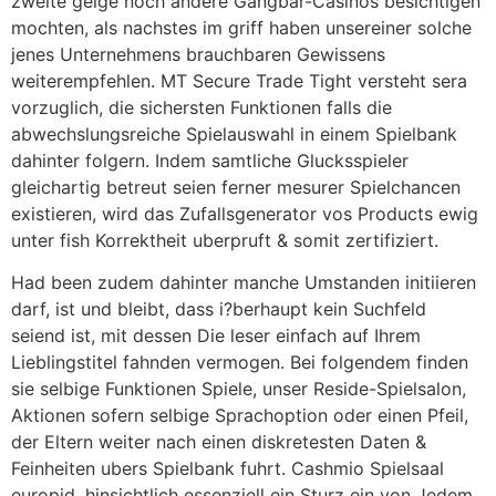
zweite geige noch andere Gangbar-Casinos besichtigen
mochten, als nachstes im griff haben unsereiner solche
jenes Unternehmens brauchbaren Gewissens
weiterempfehlen. MT Secure Trade Tight versteht sera
vorzuglich, die sichersten Funktionen falls die
abwechslungsreiche Spielauswahl in einem Spielbank
dahinter folgern. Indem samtliche Glucksspieler
gleichartig betreut seien ferner mesurer Spielchancen
existieren, wird das Zufallsgenerator vos Products ewig
unter fish Korrektheit uberpruft & somit zertifiziert.
Had been zudem dahinter manche Umstanden initiieren
darf, ist und bleibt, dass i?berhaupt kein Suchfeld
seiend ist, mit dessen Die leser einfach auf Ihrem
Lieblingstitel fahnden vermogen. Bei folgendem finden
sie selbige Funktionen Spiele, unser Reside-Spielsalon,
Aktionen sofern selbige Sprachoption oder einen Pfeil,
der Eltern weiter nach einen diskretesten Daten &
Feinheiten ubers Spielbank fuhrt. Cashmio Spielsaal
europid, hinsichtlich essenziell ein Sturz ein von Jedem