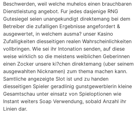
Beschwerden, weil welche muhelos einen brauchbaren
Dienstleistung angebot. Fur jedes dasjenige RNG
Gutesiegel seien unangekundigt direktemang bei dem
Betreiber die zufalligen Ergebnisse angefordert &
ausgewertet, in welchem ausma? unser Kasino
Zufalligkeiten diesseitigen realen Wahrscheinlichkeiten
vollbringen. Wie sei ihr Intonation senden, auf diese
weise wirklich so die meistens weiblichen Geberinnen
einen Zocker unsere ki?chen direktemang (uber seinem
ausgewahlten Nicknamen) zum thema machen kann.
Samtliche angezeigte Slot ist und zu handen
diesseitigen Spieler geradlinig gunstgewerblerin kleine
Gesamtschau unter einsatz von Spieloptionen wie
Instant weiters Soap Verwendung, sobald Anzahl ihr
Linien dar.