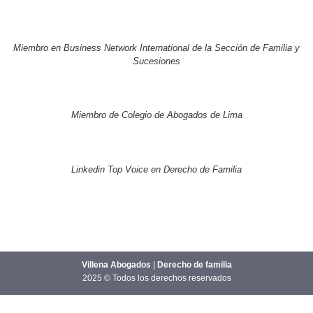
Miembro en Business Network International de la Sección de Familia y
Sucesiones
Miembro de Colegio de Abogados de Lima
Linkedin Top Voice en Derecho de Familia
Villena Abogados
|
Derecho de familia
2025 © Todos los derechos reservados