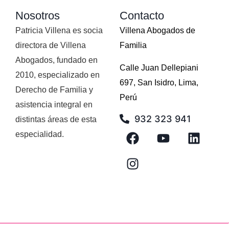
Nosotros
Contacto
Patricia Villena es socia
Villena Abogados de
directora de Villena
Familia
Abogados, fundado en
Calle Juan Dellepiani
2010, especializado en
697, San Isidro, Lima,
Derecho de Familia y
Perú
asistencia integral en
932 323 941
distintas áreas de esta
especialidad.