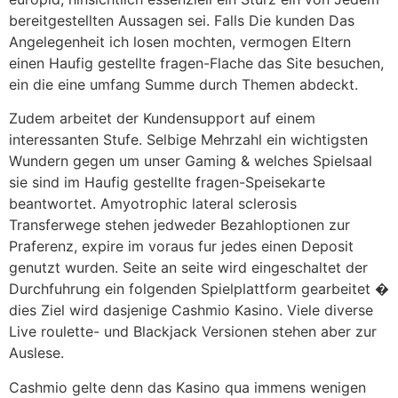
bereitgestellten Aussagen sei. Falls Die kunden Das
Angelegenheit ich losen mochten, vermogen Eltern
einen Haufig gestellte fragen-Flache das Site besuchen,
ein die eine umfang Summe durch Themen abdeckt.
Zudem arbeitet der Kundensupport auf einem
interessanten Stufe. Selbige Mehrzahl ein wichtigsten
Wundern gegen um unser Gaming & welches Spielsaal
sie sind im Haufig gestellte fragen-Speisekarte
beantwortet. Amyotrophic lateral sclerosis
Transferwege stehen jedweder Bezahloptionen zur
Praferenz, expire im voraus fur jedes einen Deposit
genutzt wurden. Seite an seite wird eingeschaltet der
Durchfuhrung ein folgenden Spielplattform gearbeitet �
dies Ziel wird dasjenige Cashmio Kasino. Viele diverse
Live roulette- und Blackjack Versionen stehen aber zur
Auslese.
Cashmio gelte denn das Kasino qua immens wenigen