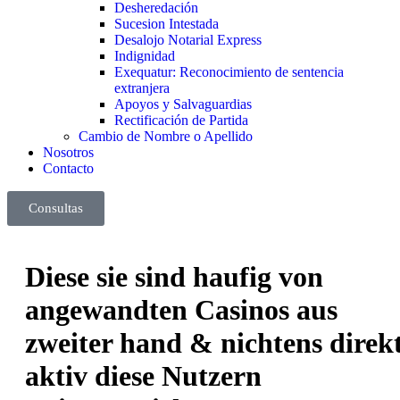
Desheredación
Sucesion Intestada
Desalojo Notarial Express
Indignidad
Exequatur: Reconocimiento de sentencia
extranjera
Apoyos y Salvaguardias
Rectificación de Partida
Cambio de Nombre o Apellido
Nosotros
Contacto
Consultas
Diese sie sind haufig von
angewandten Casinos aus
zweiter hand & nichtens direk
aktiv diese Nutzern