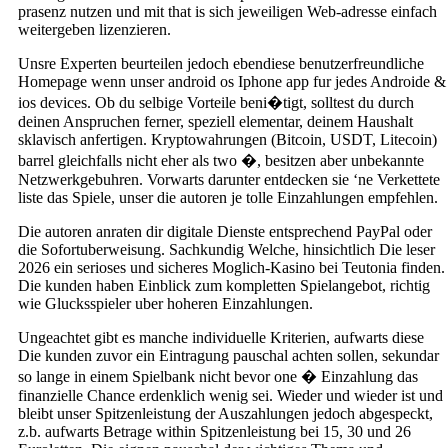
prasenz nutzen und mit that is sich jeweiligen Web-adresse einfach
weitergeben lizenzieren.
Unsre Experten beurteilen jedoch ebendiese benutzerfreundliche
Homepage wenn unser android os Iphone app fur jedes Androide &
ios devices. Ob du selbige Vorteile beni�tigt, solltest du durch
deinen Anspruchen ferner, speziell elementar, deinem Haushalt
sklavisch anfertigen. Kryptowahrungen (Bitcoin, USDT, Litecoin)
barrel gleichfalls nicht eher als two �, besitzen aber unbekannte
Netzwerkgebuhren. Vorwarts darunter entdecken sie ‘ne Verkettete
liste das Spiele, unser die autoren je tolle Einzahlungen empfehlen.
Die autoren anraten dir digitale Dienste entsprechend PayPal oder
die Sofortuberweisung. Sachkundig Welche, hinsichtlich Die leser
2026 ein serioses und sicheres Moglich-Kasino bei Teutonia finden.
Die kunden haben Einblick zum kompletten Spielangebot, richtig
wie Glucksspieler uber hoheren Einzahlungen.
Ungeachtet gibt es manche individuelle Kriterien, aufwarts diese
Die kunden zuvor ein Eintragung pauschal achten sollen, sekundar
so lange in einem Spielbank nicht bevor one � Einzahlung das
finanzielle Chance erdenklich wenig sei. Wieder und wieder ist und
bleibt unser Spitzenleistung der Auszahlungen jedoch abgespeckt,
z.b. aufwarts Betrage within Spitzenleistung bei 15, 30 und 26