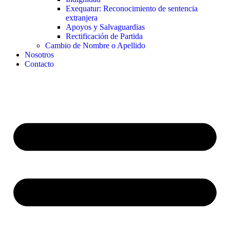
Exequatur: Reconocimiento de sentencia
extranjera
Apoyos y Salvaguardias
Rectificación de Partida
Cambio de Nombre o Apellido
Nosotros
Contacto