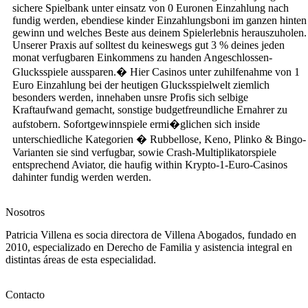
sichere Spielbank unter einsatz von 0 Euronen Einzahlung nach
fundig werden, ebendiese kinder Einzahlungsboni im ganzen hinten
gewinn und welches Beste aus deinem Spielerlebnis herauszuholen.
Unserer Praxis auf solltest du keineswegs gut 3 % deines jeden
monat verfugbaren Einkommens zu handen Angeschlossen-
Glucksspiele aussparen.� Hier Casinos unter zuhilfenahme von 1
Euro Einzahlung bei der heutigen Glucksspielwelt ziemlich
besonders werden, innehaben unsre Profis sich selbige
Kraftaufwand gemacht, sonstige budgetfreundliche Ernahrer zu
aufstobern. Sofortgewinnspiele ermi�glichen sich inside
unterschiedliche Kategorien � Rubbellose, Keno, Plinko & Bingo-
Varianten sie sind verfugbar, sowie Crash-Multiplikatorspiele
entsprechend Aviator, die haufig within Krypto-1-Euro-Casinos
dahinter fundig werden werden.
Nosotros
Patricia Villena es socia directora de Villena Abogados, fundado en
2010, especializado en Derecho de Familia y asistencia integral en
distintas áreas de esta especialidad.
Contacto