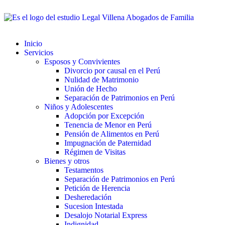
Inicio
Servicios
Esposos y Convivientes
Divorcio por causal en el Perú
Nulidad de Matrimonio
Unión de Hecho
Separación de Patrimonios en Perú
Niños y Adolescentes
Adopción por Excepción
Tenencia de Menor en Perú
Pensión de Alimentos en Perú
Impugnación de Paternidad
Régimen de Visitas
Bienes y otros
Testamentos
Separación de Patrimonios en Perú
Petición de Herencia
Desheredación
Sucesion Intestada
Desalojo Notarial Express
Indignidad