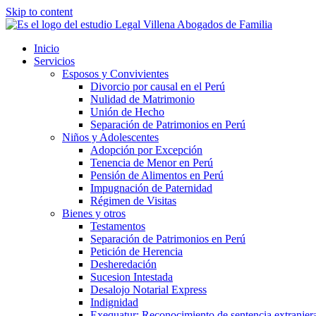
Skip to content
Inicio
Servicios
Esposos y Convivientes
Divorcio por causal en el Perú
Nulidad de Matrimonio
Unión de Hecho
Separación de Patrimonios en Perú
Niños y Adolescentes
Adopción por Excepción
Tenencia de Menor en Perú
Pensión de Alimentos en Perú
Impugnación de Paternidad
Régimen de Visitas
Bienes y otros
Testamentos
Separación de Patrimonios en Perú
Petición de Herencia
Desheredación
Sucesion Intestada
Desalojo Notarial Express
Indignidad
Exequatur: Reconocimiento de sentencia extranjer