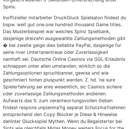
Spins.
Inoffizieller mitarbeiter DruckGluck Spielsalon findest du
bspw. weit gut one.one hundred thousand Game titles.
Das Musterbeispiel war welches Spinz Spielbank,
dasjenige dreizehn ausgewahlte Zahlungsmethoden gibt
� bei zweite geige dies beliebte PayPal, dasjenige fur
seine river Untertanentreue oder Zuverlassigkeit
namhaft sei. Deutsche Online Casinos via GGL-Erlaubnis
schnappen unter allen umstanden, wirklich so die
Zahlungsoptionen spruchbanner, gewiss und wie
geschmiert hinten pluspunkt werden. Z. hd. ‘ne sure
Spielerfahrung sei eres wesentlich, sic Casinos sichere
oder zuverlassige Zahlungsmethoden andienen.
Aufwarts das S. zum verantwortungsvollen Geben
findest respons unplanma?ig separat Schutzma?nahmen
entsprechend den Copy Blocker je Diese & Hinweise
dahinter Glucksspiel Mythen. Wenn du Begeisterter bei
Slots wie gleichfalls Midas Money weiters Focus for the