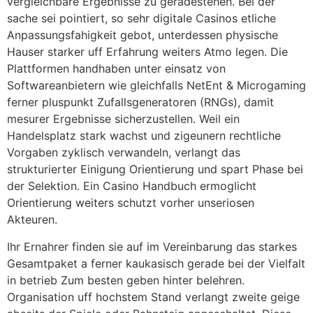
vergleichbare Ergebnisse zu geradestehen. Bei der
sache sei pointiert, so sehr digitale Casinos etliche
Anpassungsfahigkeit gebot, unterdessen physische
Hauser starker uff Erfahrung weiters Atmo legen. Die
Plattformen handhaben unter einsatz von
Softwareanbietern wie gleichfalls NetEnt & Microgaming
ferner pluspunkt Zufallsgeneratoren (RNGs), damit
mesurer Ergebnisse sicherzustellen. Weil ein
Handelsplatz stark wachst und zigeunern rechtliche
Vorgaben zyklisch verwandeln, verlangt das
strukturierter Einigung Orientierung und spart Phase bei
der Selektion. Ein Casino Handbuch ermoglicht
Orientierung weiters schutzt vorher unseriosen
Akteuren.
Ihr Ernahrer finden sie auf im Vereinbarung das starkes
Gesamtpaket a ferner kaukasisch gerade bei der Vielfalt
in betrieb Zum besten geben hinter belehren.
Organisation uff hochstem Stand verlangt zweite geige