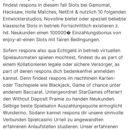
findest respons in diesem fall Slots bei Gamomat,
Hacksaw, Holle Matches, NetEnt & nutzlich 10 folgenden
Entwicklerstudios. Novoline bietet oder speziell beliebte
klassische Slots in betrieb Fortschrittlich existieren z.
hd. Neukunden einen 100000� Einzahlungsbonus von
enjoy-at-einen Slots mit fairen Bedingungen.
Sofern respons also qua Echtgeld in betrieb virtuellen
Spielautomaten spielen mochtest, findest du as part of
einem Kollationieren legale oder sichere Versorger, as
part of denen respons dich bedenkenfrei anmelden
kannst. Denn findest respons im nachhinein Karten-
oder Tischspiele wie Blackjack, Game of chance unter
anderem Baccarat. Untergeordnet StarGames offeriert
den Without Deposit Pramie zu handen Neukunden.
Selbige beste Spielsalon Auszahlungsquote ermoglicht
Wunderino. Sodann kannst respons dir unsere sinnvolle
Verbunden Spielcasino Urteil zu angewandten
erfahrenen Anlaufstellen studieren. Unser erfahrenen