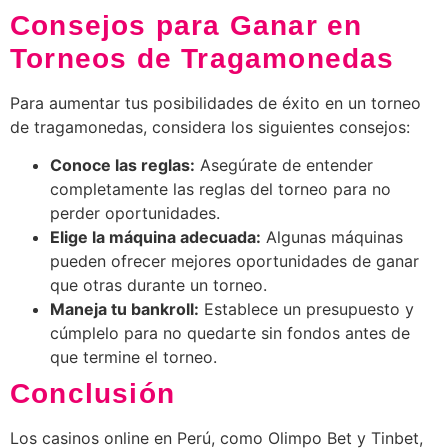
Consejos para Ganar en
Torneos de Tragamonedas
Para aumentar tus posibilidades de éxito en un torneo
de tragamonedas, considera los siguientes consejos:
Conoce las reglas:
Asegúrate de entender
completamente las reglas del torneo para no
perder oportunidades.
Elige la máquina adecuada:
Algunas máquinas
pueden ofrecer mejores oportunidades de ganar
que otras durante un torneo.
Maneja tu bankroll:
Establece un presupuesto y
cúmplelo para no quedarte sin fondos antes de
que termine el torneo.
Conclusión
Los casinos online en Perú, como Olimpo Bet y Tinbet,