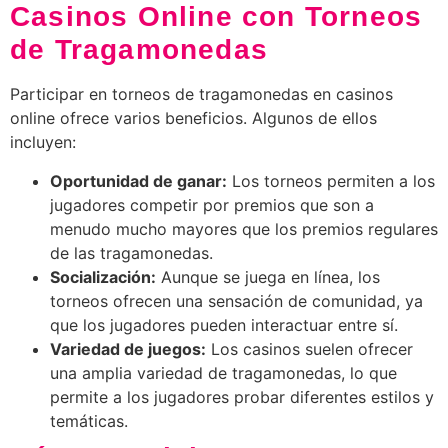
Casinos Online con Torneos
de Tragamonedas
Participar en torneos de tragamonedas en casinos
online ofrece varios beneficios. Algunos de ellos
incluyen:
Oportunidad de ganar:
Los torneos permiten a los
jugadores competir por premios que son a
menudo mucho mayores que los premios regulares
de las tragamonedas.
Socialización:
Aunque se juega en línea, los
torneos ofrecen una sensación de comunidad, ya
que los jugadores pueden interactuar entre sí.
Variedad de juegos:
Los casinos suelen ofrecer
una amplia variedad de tragamonedas, lo que
permite a los jugadores probar diferentes estilos y
temáticas.