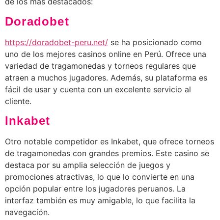
de los más destacados:
Doradobet
https://doradobet-peru.net/
se ha posicionado como
uno de los mejores casinos online en Perú. Ofrece una
variedad de tragamonedas y torneos regulares que
atraen a muchos jugadores. Además, su plataforma es
fácil de usar y cuenta con un excelente servicio al
cliente.
Inkabet
Otro notable competidor es Inkabet, que ofrece torneos
de tragamonedas con grandes premios. Este casino se
destaca por su amplia selección de juegos y
promociones atractivas, lo que lo convierte en una
opción popular entre los jugadores peruanos. La
interfaz también es muy amigable, lo que facilita la
navegación.