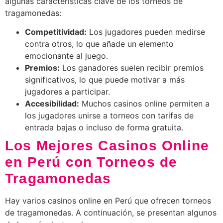
algunas características clave de los torneos de
tragamonedas:
Competitividad:
Los jugadores pueden medirse
contra otros, lo que añade un elemento
emocionante al juego.
Premios:
Los ganadores suelen recibir premios
significativos, lo que puede motivar a más
jugadores a participar.
Accesibilidad:
Muchos casinos online permiten a
los jugadores unirse a torneos con tarifas de
entrada bajas o incluso de forma gratuita.
Los Mejores Casinos Online
en Perú con Torneos de
Tragamonedas
Hay varios casinos online en Perú que ofrecen torneos
de tragamonedas. A continuación, se presentan algunos